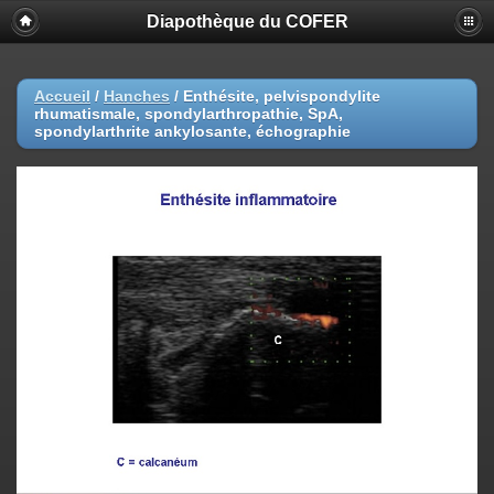
Diapothèque du COFER
Accueil
/
Hanches
/
Enthésite, pelvispondylite
rhumatismale, spondylarthropathie, SpA,
spondylarthrite ankylosante, échographie