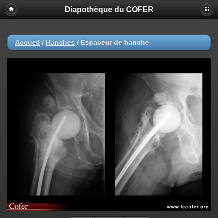
Diapothèque du COFER
Accueil
/
Hanches
/
Espaceur de hanche