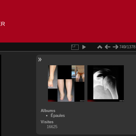
ER
749/1378
Albums
Épaules
Visites
16625