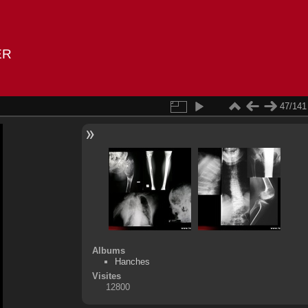
ER
47/141
Albums
Hanches
Visites
12800