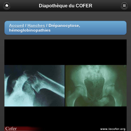
Diapothèque du COFER
Accueil
/
Hanches
/
Drépanocytose,
hémoglobinopathies