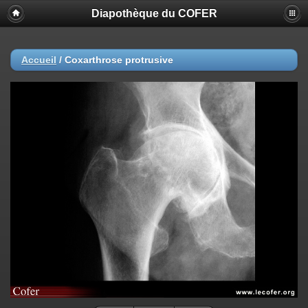
Diapothèque du COFER
Accueil
/
Coxarthrose protrusive