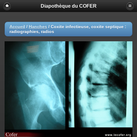
Diapothèque du COFER
Accueil
/
Hanches
/
Coxite infectieuse, coxite septique :
radiographies, radios