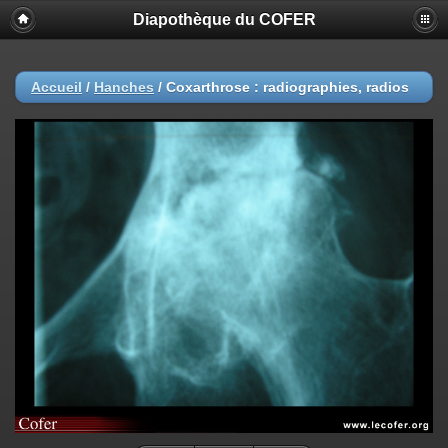
Diapothèque du COFER
Accueil
/
Hanches
/
Coxarthrose : radiographies, radios