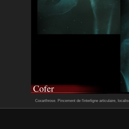
Coxarthrose. Pincement de l'interligne articulaire, local