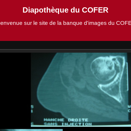
Diapothèque du COFER
ienvenue sur le site de la banque d'images du COF