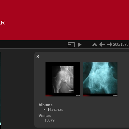
ER
200/1378
Albums
Hanches
Visites
13079