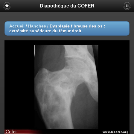
Diapothèque du COFER
Accueil
/
Hanches
/
Dysplasie fibreuse des os :
extrémité supérieure du fémur droit