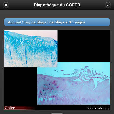
Diapothèque du COFER
Accueil
/
Tag
cartilage
/
cartilage arthrosique