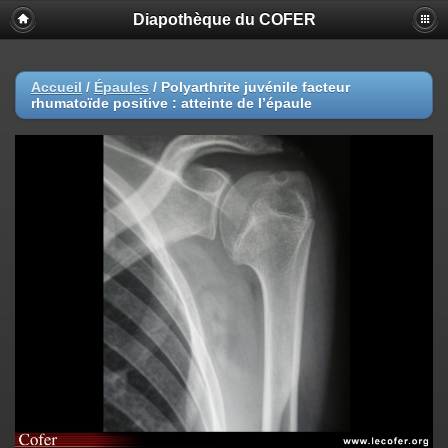
Diapothèque du COFER
Accueil
/
Épaules
/
Polyarthrite juvénile facteur
rhumatoïde positive : atteinte de l’épaule