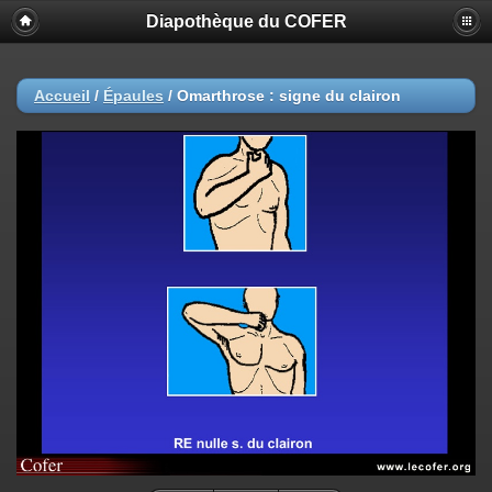
Diapothèque du COFER
Accueil
/
Épaules
/
Omarthrose : signe du clairon