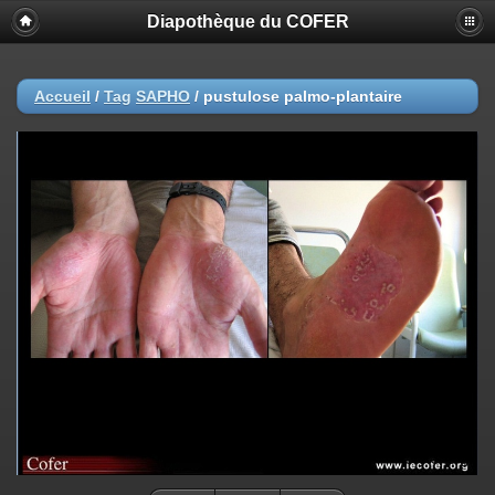
Diapothèque du COFER
Accueil
/
Tag
SAPHO
/
pustulose palmo-plantaire